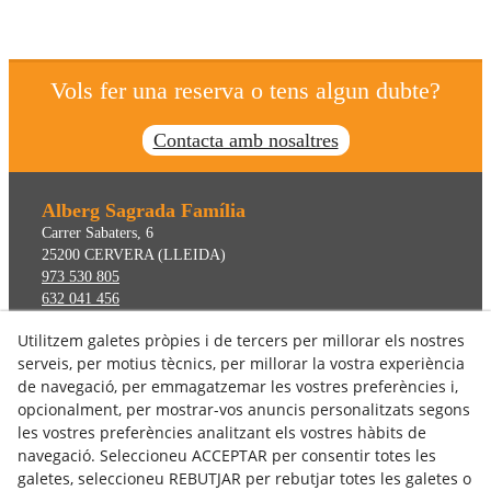
Vols fer una reserva o tens algun dubte?
Contacta amb nosaltres
Alberg Sagrada Família
Carrer Sabaters, 6
25200
CERVERA
(LLEIDA)
973 530 805
632 041 456
albergsagradafamilia@gmail.com
Utilitzem galetes pròpies i de tercers per millorar els nostres
serveis, per motius tècnics, per millorar la vostra experiència
Legals
de navegació, per emmagatzemar les vostres preferències i,
Avis Legal
opcionalment, per mostrar-vos anuncis personalitzats segons
Declaració d'accesibilitat
les vostres preferències analitzant els vostres hàbits de
navegació. Seleccioneu ACCEPTAR per consentir totes les
Política Cookies
galetes, seleccioneu REBUTJAR per rebutjar totes les galetes o
Política de Privacitat