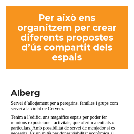
Per això ens
organitzem per crear
diferents propostes
d’ús compartit dels
espais
Alberg
Servei d’allotjament per a peregrins, famílies i grups com
servei a la ciutat de Cervera.
Tenim a l’edifici uns magnífics espais per poder fer
reunions exposicions i activitats, que oferim a entitats o
particulars. Amb possibilitat de servei de menjador si es
necessita. És un mitjà per donar viabilitat econòmica al